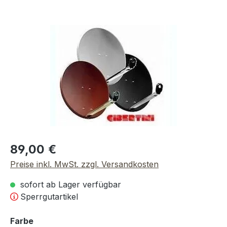
Bildergalerie überspringen
Regulärer Preis:
89,00 €
Preise inkl. MwSt. zzgl. Versandkosten
sofort ab Lager verfügbar
Sperrgutartikel
auswählen
Farbe