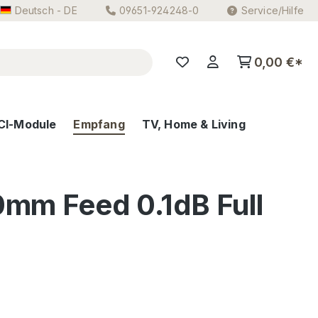
Deutsch - DE
09651-924248-0
Service/Hilfe
0,00 €*
CI-Module
Empfang
TV, Home & Living
0mm Feed 0.1dB Full
eis: