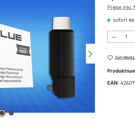
Preise inkl
sofort ab
Produkt
Zum Merkze
Produktnu
EAN:
42601