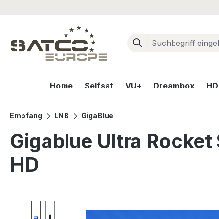
m Hauptinhalt springen
Zur Suche springen
Zur Hauptnavigation springen
Home
Selfsat
VU+
Dreambox
HD+
Empfang
LNB
GigaBlue
Gigablue Ultra Rocket
HD
Bildergalerie überspringen