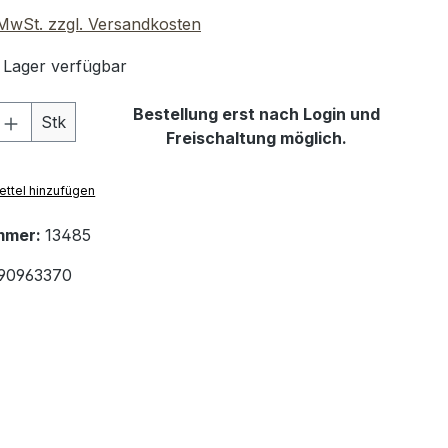
. MwSt. zzgl. Versandkosten
 Lager verfügbar
 Anzahl: Gib den gewünschten Wert ein 
Bestellung erst nach Login und
Stk
Freischaltung möglich.
ttel hinzufügen
mmer:
13485
90963370