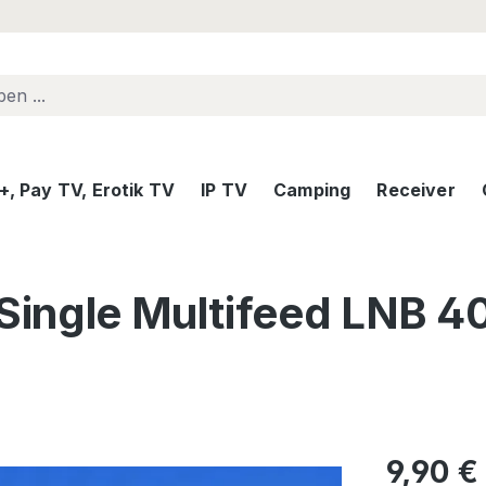
, Pay TV, Erotik TV
IP TV
Camping
Receiver
 Single Multifeed LNB 4
Regulärer Pr
9,90 €