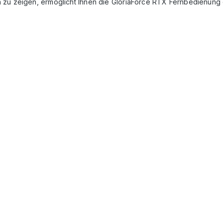
n zu zeigen, ermöglicht Ihnen die GloriaForce RTX Fernbedienun