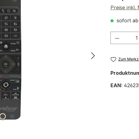
Preise inkl
sofort ab
Produkt
Zum Merkze
Produktnu
EAN:
42623