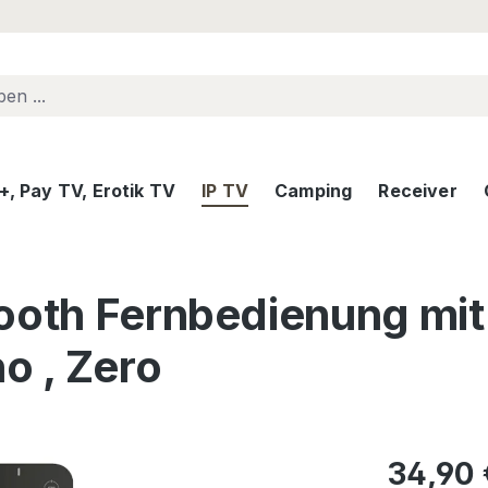
, Pay TV, Erotik TV
IP TV
Camping
Receiver
ooth Fernbedienung mit
o , Zero
Regulärer Pr
34,90 