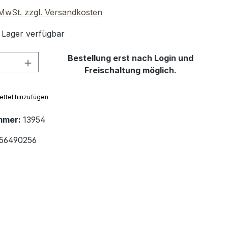
. MwSt. zzgl. Versandkosten
 Lager verfügbar
 Anzahl: Gib den gewünschten Wert ein 
Bestellung erst nach Login und
Freischaltung möglich.
ttel hinzufügen
mmer:
13954
56490256