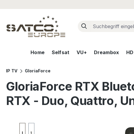
m Hauptinhalt springen
Zur Suche springen
Zur Hauptnavigation springen
Home
Selfsat
VU+
Dreambox
HD+
IP TV
GloriaForce
GloriaForce RTX Bluet
RTX - Duo, Quattro, Un
Bildergalerie überspringen