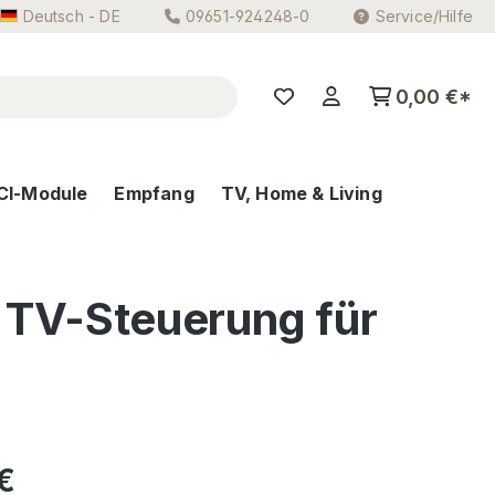
Deutsch - DE
09651-924248-0
Service/Hilfe
0,00 €*
CI-Module
Empfang
TV, Home & Living
 TV-Steuerung für
eis:
€