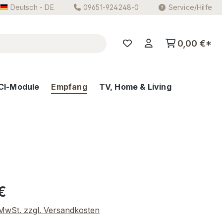
Deutsch - DE
09651-924248-0
Service/Hilfe
0,00 €*
CI-Module
Empfang
TV, Home & Living
eis:
€
. MwSt. zzgl. Versandkosten