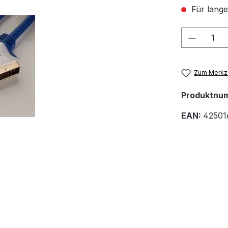
Für lange
Produkt
Zum Merkze
Produktnu
EAN:
42501