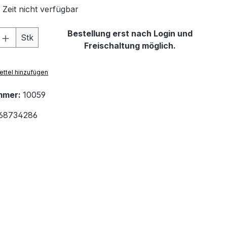
 Zeit nicht verfügbar
 Anzahl: Gib den gewünschten Wert ein 
Bestellung erst nach Login und
Stk
Freischaltung möglich.
ttel hinzufügen
mmer:
10059
68734286