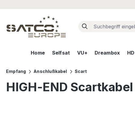
m Hauptinhalt springen
Zur Suche springen
Zur Hauptnavigation springen
Home
Selfsat
VU+
Dreambox
HD+
Empfang
Anschlußkabel
Scart
HIGH-END Scartkabel M
Bildergalerie überspringen