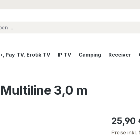
, Pay TV, Erotik TV
IP TV
Camping
Receiver
ultiline 3,0 m
Regulärer Pr
25,90 
Preise inkl