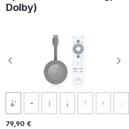
Dolby)
Bildergalerie überspringen
Regulärer Preis:
79,90 €