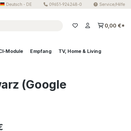
Deutsch - DE
09651-924248-0
Service/Hilfe
0,00 €*
CI-Module
Empfang
TV, Home & Living
arz (Google
eis:
€