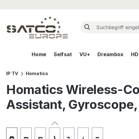
m Hauptinhalt springen
Zur Suche springen
Zur Hauptnavigation springen
Home
Selfsat
VU+
Dreambox
HD+
IP TV
Homatics
Homatics Wireless-Co
Assistant, Gyroscope,
Bildergalerie überspringen