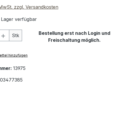
. MwSt. zzgl. Versandkosten
 Lager verfügbar
 Anzahl: Gib den gewünschten Wert ein 
Bestellung erst nach Login und
Stk
Freischaltung möglich.
ttel hinzufügen
mmer:
13975
03477385