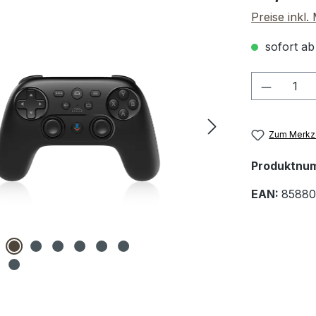
Preise inkl
sofort ab
Produkt
Zum Merkze
Produktnu
EAN:
85880