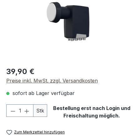
Regulärer Preis:
39,90 €
Preise inkl. MwSt. zzgl. Versandkosten
sofort ab Lager verfügbar
Produkt Anzahl: Gib den gewünschten We
Bestellung erst nach Login und
Stk
Freischaltung möglich.
Zum Merkzettel hinzufügen