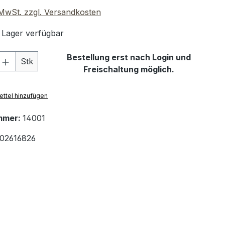
. MwSt. zzgl. Versandkosten
 Lager verfügbar
 Anzahl: Gib den gewünschten Wert ein 
Bestellung erst nach Login und
Stk
Freischaltung möglich.
ttel hinzufügen
mmer:
14001
02616826