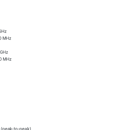
 GHz
50 MHz
 GHz
50 MHz
. (peak-to-peak)