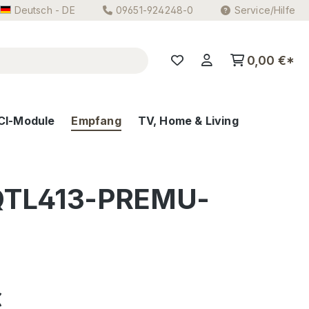
Deutsch - DE
09651-924248-0
Service/Hilfe
0,00 €*
CI-Module
Empfang
TV, Home & Living
P-QTL413-PREMU-
eis:
€