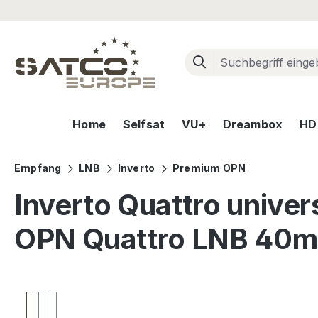
m Hauptinhalt springen
Zur Suche springen
Zur Hauptnavigation springen
Home
Selfsat
VU+
Dreambox
HD+
Empfang
LNB
Inverto
Premium OPN
Inverto Quattro univ
OPN Quattro LNB 40m
Bildergalerie überspringen