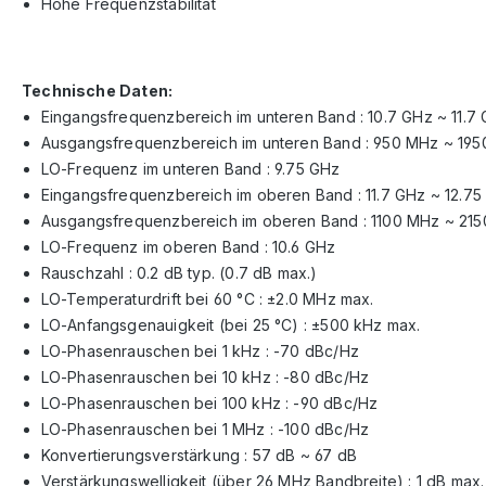
Hohe Frequenzstabilität
Technische Daten:
Eingangsfrequenzbereich im unteren Band : 10.7 GHz ~ 11.7
Ausgangsfrequenzbereich im unteren Band : 950 MHz ~ 19
LO-Frequenz im unteren Band : 9.75 GHz
Eingangsfrequenzbereich im oberen Band : 11.7 GHz ~ 12.75
Ausgangsfrequenzbereich im oberen Band : 1100 MHz ~ 21
LO-Frequenz im oberen Band : 10.6 GHz
Rauschzahl : 0.2 dB typ. (0.7 dB max.)
LO-Temperaturdrift bei 60 °C : ±2.0 MHz max.
LO-Anfangsgenauigkeit (bei 25 °C) : ±500 kHz max.
LO-Phasenrauschen bei 1 kHz : -70 dBc/Hz
LO-Phasenrauschen bei 10 kHz : -80 dBc/Hz
LO-Phasenrauschen bei 100 kHz : -90 dBc/Hz
LO-Phasenrauschen bei 1 MHz : -100 dBc/Hz
Konvertierungsverstärkung : 57 dB ~ 67 dB
Verstärkungswelligkeit (über 26 MHz Bandbreite) : 1 dB max