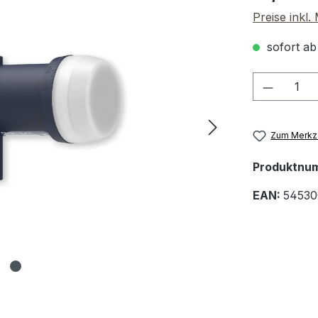
Preise inkl
sofort ab
Produkt
Zum Merkze
Produktnu
EAN:
54530