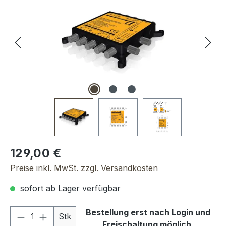
Regulärer Preis:
129,00 €
Preise inkl. MwSt. zzgl. Versandkosten
sofort ab Lager verfügbar
Produkt Anzahl: Gib den gewünschten We
Bestellung erst nach Login und
Stk
Freischaltung möglich.