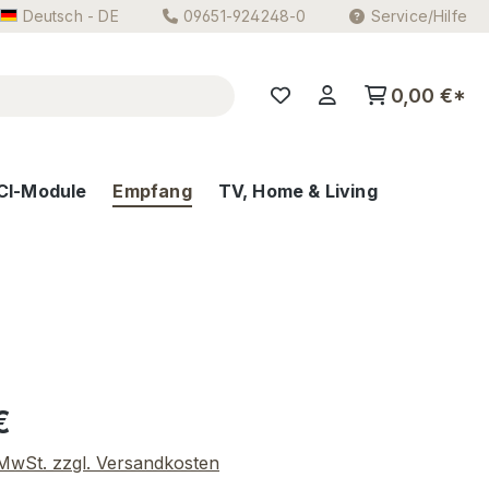
Deutsch - DE
09651-924248-0
Service/Hilfe
0,00 €*
CI-Module
Empfang
TV, Home & Living
eis:
€
. MwSt. zzgl. Versandkosten