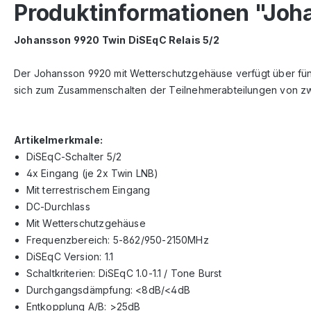
Produktinformationen "Joh
Johansson 9920 Twin DiSEqC Relais 5/2
Der Johansson 9920 mit Wetterschutzgehäuse verfügt über fünf
sich zum Zusammenschalten der Teilnehmerabteilungen von zw
Artikelmerkmale:
DiSEqC-Schalter 5/2
4x Eingang (je 2x Twin LNB)
Mit terrestrischem Eingang
DC-Durchlass
Mit Wetterschutzgehäuse
Frequenzbereich: 5-862/950-2150MHz
DiSEqC Version: 1.1
Schaltkriterien: DiSEqC 1.0-1.1 / Tone Burst
Durchgangsdämpfung: <8dB/<4dB
Entkopplung A/B: >25dB