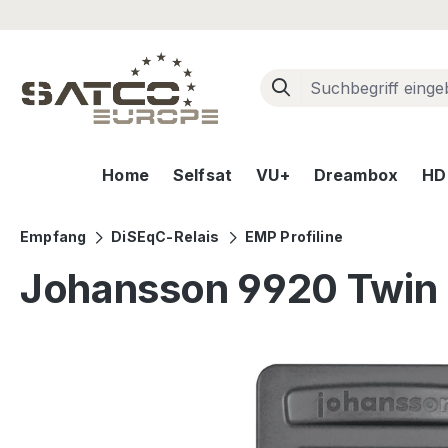
m Hauptinhalt springen
Zur Suche springen
Zur Hauptnavigation springen
Home
Selfsat
VU+
Dreambox
HD+
Empfang
DiSEqC-Relais
EMP Profiline
Johansson 9920 Twin 
Bildergalerie überspringen