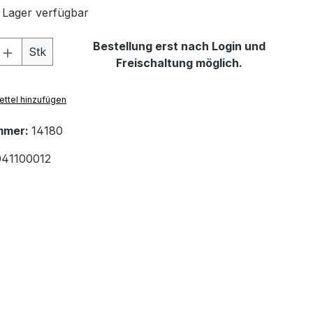
 Lager verfügbar
 Anzahl: Gib den gewünschten Wert ein 
Bestellung erst nach Login und
Stk
Freischaltung möglich.
ttel hinzufügen
mmer:
14180
41100012