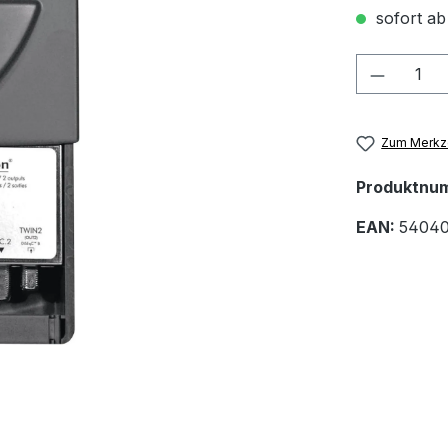
sofort ab
Produkt
Zum Merkze
Produktnu
EAN:
54040