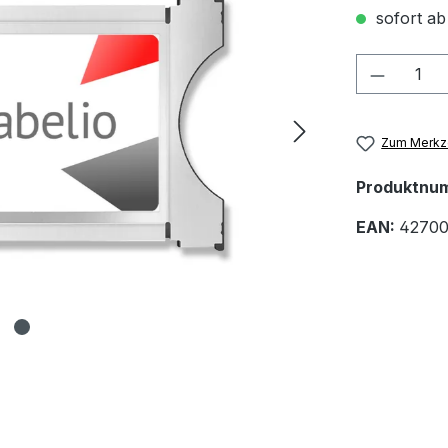
sofort ab
Produkt
Zum Merkze
Produktnu
EAN:
42700