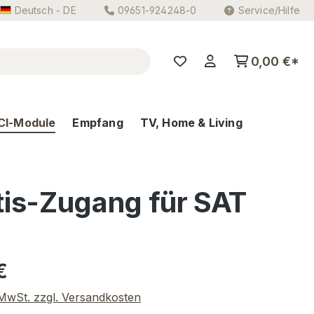
Deutsch - DE
09651-924248-0
Service/Hilfe
0,00 €*
CI-Module
Empfang
TV, Home & Living
tis-Zugang für SAT
eis:
€
. MwSt. zzgl. Versandkosten