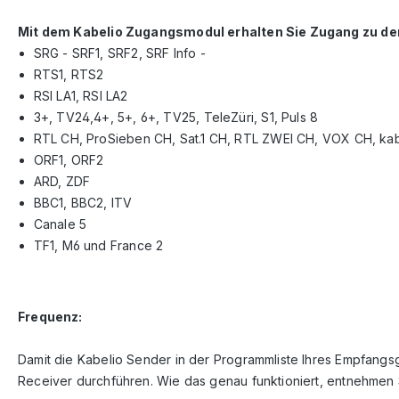
Mit dem Kabelio Zugangsmodul erhalten Sie Zugang zu d
SRG - SRF1, SRF2, SRF Info -
RTS1, RTS2
RSI LA1, RSI LA2
3+, TV24,4+, 5+, 6+, TV25, TeleZüri, S1, Puls 8
RTL CH, ProSieben CH, Sat.1 CH, RTL ZWEI CH, VOX CH, kab
ORF1, ORF2
ARD, ZDF
BBC1, BBC2, ITV
Canale 5
TF1, M6 und France 2
Frequenz:
Damit die Kabelio Sender in der Programmliste Ihres Empfangsg
Receiver durchführen. Wie das genau funktioniert, entnehmen S