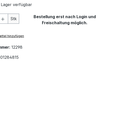
 Lager verfügbar
 Anzahl: Gib den gewünschten Wert ein 
Bestellung erst nach Login und
Stk
Freischaltung möglich.
ttel hinzufügen
mmer:
12298
01284815