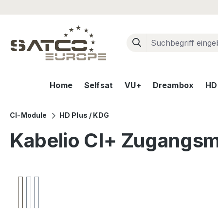
m Hauptinhalt springen
Zur Suche springen
Zur Hauptnavigation springen
Home
Selfsat
VU+
Dreambox
HD+
CI-Module
HD Plus / KDG
Kabelio CI+ Zugangsmo
Bildergalerie überspringen