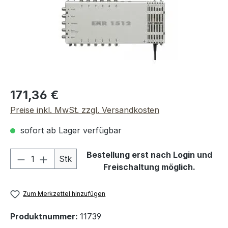
Regulärer Preis:
171,36 €
Preise inkl. MwSt. zzgl. Versandkosten
sofort ab Lager verfügbar
Produkt Anzahl: Gib den gewünschten We
Bestellung erst nach Login und
Stk
Freischaltung möglich.
Zum Merkzettel hinzufügen
Produktnummer:
11739