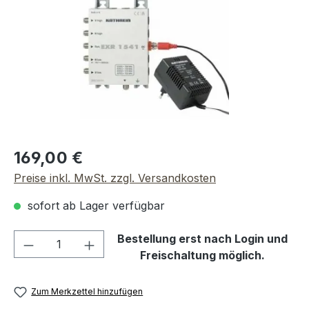
Regulärer Preis:
169,00 €
Preise inkl. MwSt. zzgl. Versandkosten
sofort ab Lager verfügbar
Produkt Anzahl: Gib den gewünschten We
Bestellung erst nach Login und
Freischaltung möglich.
Zum Merkzettel hinzufügen