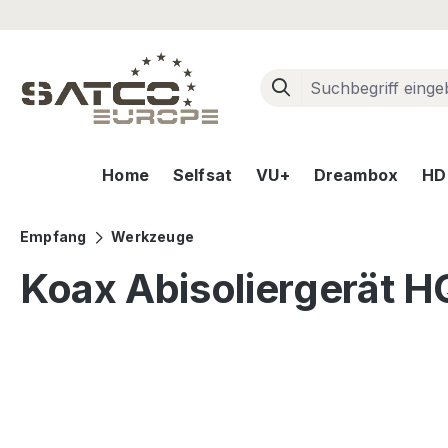
m Hauptinhalt springen
Zur Suche springen
Zur Hauptnavigation springen
Home
Selfsat
VU+
Dreambox
HD+
Empfang
Werkzeuge
Koax Abisoliergerät H
Bildergalerie überspringen