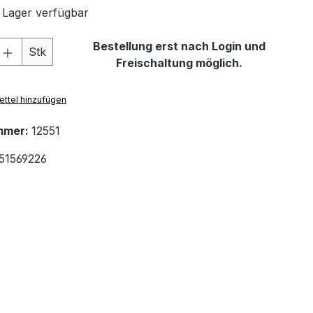
 Lager verfügbar
 Anzahl: Gib den gewünschten Wert ein 
Bestellung erst nach Login und
Stk
Freischaltung möglich.
ttel hinzufügen
mmer:
12551
51569226