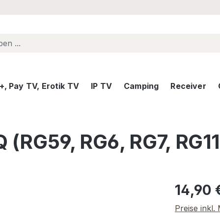
, Pay TV, Erotik TV
IP TV
Camping
Receiver
Q (RG59, RG6, RG7, RG11
Regulärer Pr
14,90 
Preise inkl