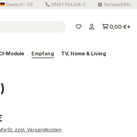
Deutsch - DE
09651-924248-0
Service/Hilfe
0,00 €*
CI-Module
Empfang
TV, Home & Living
)
eis:
€
. MwSt. zzgl. Versandkosten