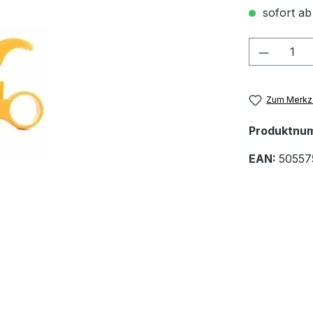
sofort ab
Produkt
Zum Merkze
Produktnu
EAN:
50557