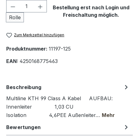
Produkt Anzahl: Gib den gewünschten We
Bestellung erst nach Login und
Freischaltung möglich.
Rolle
Zum Merkzettel hinzufügen
Produktnummer:
11197-125
EAN:
4250168775463
Beschreibung
Multiline KTH 99 Class A Kabel AUFBAU:
Innenleiter 1,03 CU
Isolation 4,6PEE Außenleiter…
Mehr
Bewertungen