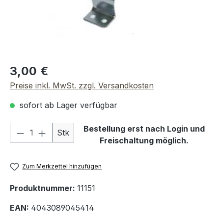
Regulärer Preis:
3,00 €
Preise inkl. MwSt. zzgl. Versandkosten
sofort ab Lager verfügbar
Produkt Anzahl: Gib den gewünschten We
Bestellung erst nach Login und
Stk
Freischaltung möglich.
Zum Merkzettel hinzufügen
Produktnummer:
11151
EAN:
4043089045414