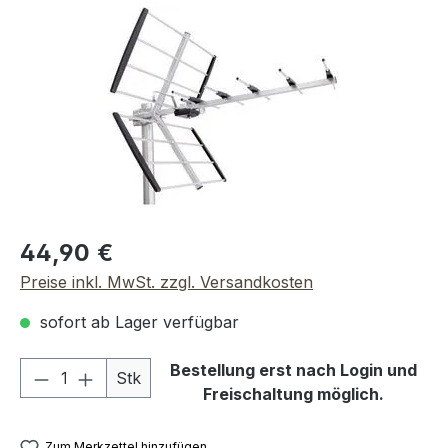
Bildergalerie überspringen
Regulärer Preis:
44,90 €
Preise inkl. MwSt. zzgl. Versandkosten
sofort ab Lager verfügbar
Produkt Anzahl: Gib den gewünschten We
Bestellung erst nach Login und
Stk
Freischaltung möglich.
Zum Merkzettel hinzufügen