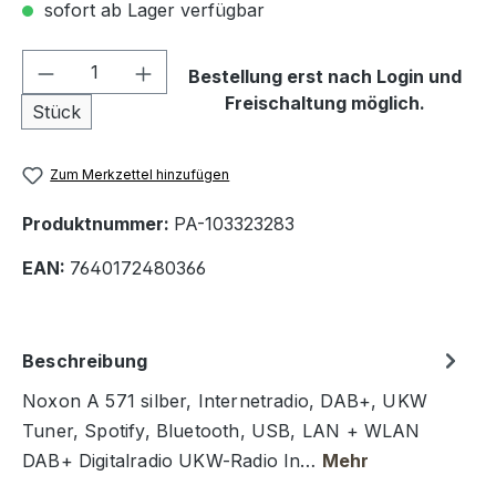
sofort ab Lager verfügbar
Produkt Anzahl: Gib den gewünschten We
Bestellung erst nach Login und
Freischaltung möglich.
Stück
Zum Merkzettel hinzufügen
Produktnummer:
PA-103323283
EAN:
7640172480366
Beschreibung
Noxon A 571 silber, Internetradio, DAB+, UKW
Tuner, Spotify, Bluetooth, USB, LAN + WLAN
DAB+ Digitalradio UKW-Radio In…
Mehr