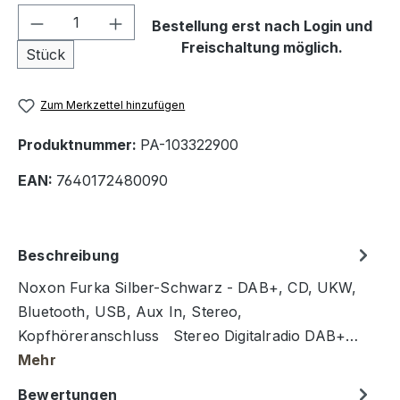
Produkt Anzahl: Gib den gewünschten We
Bestellung erst nach Login und
Freischaltung möglich.
Stück
Zum Merkzettel hinzufügen
Produktnummer:
PA-103322900
EAN:
7640172480090
Beschreibung
Noxon Furka Silber-Schwarz - DAB+, CD, UKW,
Bluetooth, USB, Aux In, Stereo,
Kopfhöreranschluss Stereo Digitalradio DAB+…
Mehr
Bewertungen