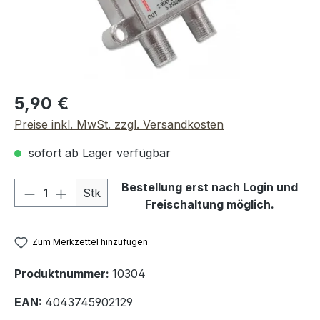
Regulärer Preis:
5,90 €
Preise inkl. MwSt. zzgl. Versandkosten
sofort ab Lager verfügbar
Produkt Anzahl: Gib den gewünschten We
Bestellung erst nach Login und
Stk
Freischaltung möglich.
Zum Merkzettel hinzufügen
Produktnummer:
10304
EAN:
4043745902129