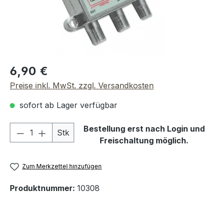
Regulärer Preis:
6,90 €
Preise inkl. MwSt. zzgl. Versandkosten
sofort ab Lager verfügbar
Produkt Anzahl: Gib den gewünschten We
Bestellung erst nach Login und
Stk
Freischaltung möglich.
Zum Merkzettel hinzufügen
Produktnummer:
10308