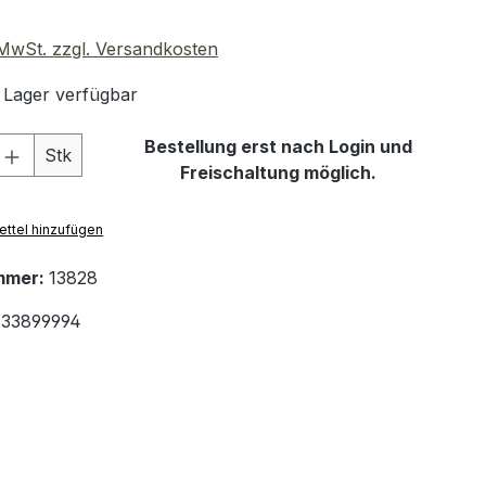
. MwSt. zzgl. Versandkosten
 Lager verfügbar
 Anzahl: Gib den gewünschten Wert ein 
Bestellung erst nach Login und
Stk
Freischaltung möglich.
ttel hinzufügen
mmer:
13828
33899994