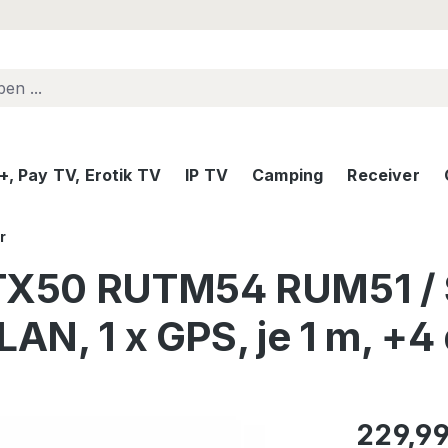
, Pay TV, Erotik TV
IP TV
Camping
Receiver
r
TX50 RUTM54 RUM51 /
LAN, 1 x GPS, je 1 m, +4
Regulärer Pr
229,99