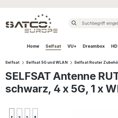
m Hauptinhalt springen
Zur Suche springen
Zur Hauptnavigation springen
Home
Selfsat
VU+
Dreambox
HD+
Selfsat
Selfsat 5G und WLAN
Selfsat Router Zubehö
SELFSAT Antenne RU
schwarz, 4 x 5G, 1 x W
Bildergalerie überspringen