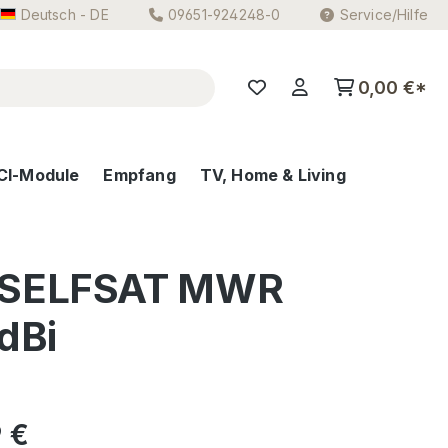
Deutsch - DE
09651-924248-0
Service/Hilfe
0,00 €*
CI-Module
Empfang
TV, Home & Living
 SELFSAT MWR
 dBi
eis:
 €