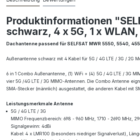
Produktinformationen "S
schwarz, 4 x 5G, 1 x WLAN, 
Dachantenne passend für SELFSAT MWR 5550, 5540, 4550
Außenantenne schwarz mit 4 Kabel für 5G / 4G LTE / 3G / 2G Mo
6 in 1 Combo Außenantenne, (1) WiFi + (4) 5G / 4G LTE / 3G M
vier 5G /4G LTE / 3G MIMO-Antennen. Die Combo Antenne eignet 
SMA-Stecker (männlich) ausgestattet, die anderen Kabel mit S
Leistungsmerkmale Antenne
5G / 4G LTE / 3G
MIMO Frequenzbereich: 698 - 960 MHz, 1710 - 2690 MHz, 2
Signalgewinn: 4dBi
Kabel: 4 x LMR100 (besonders niedriger Signalverlust), Länge