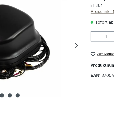
Inhalt:
1
Preise inkl
sofort ab
Produkt
Zum Merkze
Produktnu
EAN:
37004