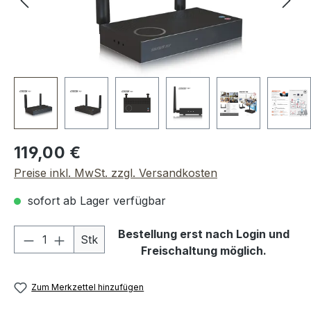
Regulärer Preis:
119,00 €
Preise inkl. MwSt. zzgl. Versandkosten
sofort ab Lager verfügbar
Produkt Anzahl: Gib den gewünschten We
Bestellung erst nach Login und
Stk
Freischaltung möglich.
Zum Merkzettel hinzufügen