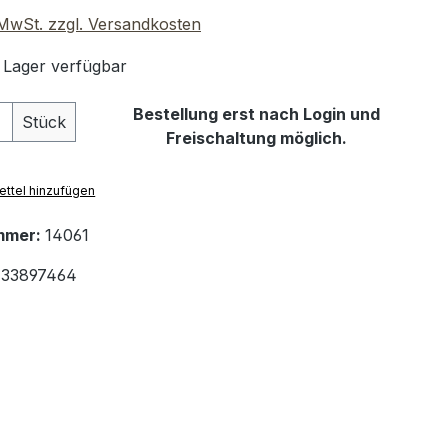
. MwSt. zzgl. Versandkosten
 Lager verfügbar
 Anzahl: Gib den gewünschten Wert ein 
Bestellung erst nach Login und
Stück
Freischaltung möglich.
ttel hinzufügen
mmer:
14061
33897464