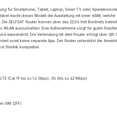
dung für Smartphone, Tablet, Laptop, Smart TV oder Spielekonsol
el macht dieses Modell die Ausstattung mit einer eSIM, welche z
cht. Die SELFSAT Router können über das 12/24 Volt Bordnetz be
ztes WLAN auszustrahlen. Eine Außenantenne sorgt für guten Emp
b- und wasserdicht. Die Verbindung mit dem Router erfolgt über 
fordert somit keine separate App. Der Router unterstützt die Anm
st Starlink kompatibel.
LTE (Cat 19 bis zu 1,6 Gbps), 3G (bis zu 42 Mbps)
ini SIM (2FF)