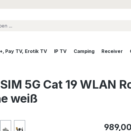
, Pay TV, Erotik TV
IP TV
Camping
Receiver
IM 5G Cat 19 WLAN Rou
ne weiß
Regulärer Pr
989,00