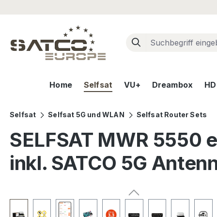
m Hauptinhalt springen
Zur Suche springen
Zur Hauptnavigation springen
Home
Selfsat
VU+
Dreambox
HD+
Selfsat
Selfsat 5G und WLAN
Selfsat Router Sets
SELFSAT MWR 5550 eS
inkl. SATCO 5G Anten
Bildergalerie überspringen