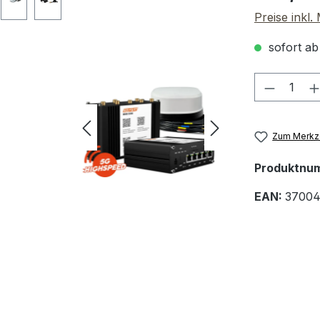
Preise inkl
sofort ab
Produkt
Zum Merkze
Produktnu
EAN:
37004