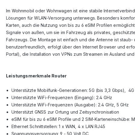
Im Wohnmobil oder Wohnwagen ist eine stabile Internetverbin
Lösungen für WLAN-Versorgung unterwegs. Besonders komfortab
Karten, auch die Nutzung von bis zu 6 eSIM Profilen ermögli
Signale von außen, um sie im Fahrzeug als privates, geschüt
Fahrzeugs. Die Montage ist einfach und die Antenne ist stau
benutzerfreundlich, erfolgt über den Internet Browser und er
Portal), die Installation von VPNs zum Streamen im Ausland und i
Leistungsmerkmale Router
Unterstützte Mobilfunk-Generationen: 5G (bis 3,3 Gbps), 4G 
Unterstützte WiFi-Frequenzen (Eingang): 2.4 GHz
Unterstützte WiFi-Frequenzen (Ausgabe): 2.4 GHz, 5 GHz
Unterstützt GNSS zur Ortung und Zeitsynchronisation
eSIM für bis zu 6 eSIM Profile und 2 SIM-Karteneinschübe: M
Ethernet Schnittstellen: 1 x WAN, 4 x LAN RJ45
Spannungsversorgung: 9 - 50 Volt DC