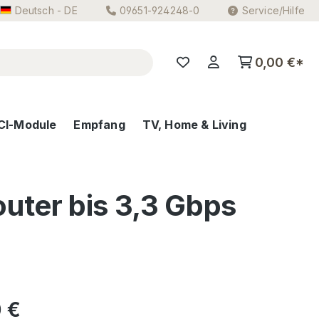
Deutsch - DE
09651-924248-0
Service/Hilfe
0,00 €*
CI-Module
Empfang
TV, Home & Living
ter bis 3,3 Gbps
eis:
 €