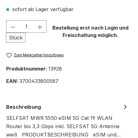
sofort ab Lager verfügbar
Produkt Anzahl: Gib den gewünschten We
Bestellung erst nach Login und
Freischaltung möglich.
Stück
Zum Merkzettel hinzufügen
Produktnummer:
13928
EAN:
3700433800587
Beschreibung
SELFSAT MWR 5550 eSIM 5G Cat 19 WLAN
Router bis 3,3 Gbps inkl. SELFSAT 5G Antenne
weiß PRODUKTBESCHREIBUNG eSIM und…