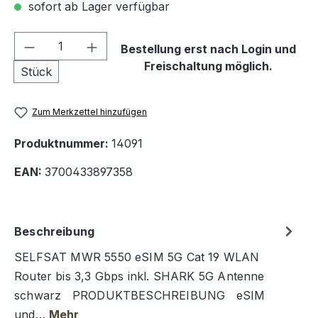
sofort ab Lager verfügbar
Produkt Anzahl: Gib den gewünschten We
Bestellung erst nach Login und
Freischaltung möglich.
Stück
Zum Merkzettel hinzufügen
Produktnummer:
14091
EAN:
3700433897358
Beschreibung
SELFSAT MWR 5550 eSIM 5G Cat 19 WLAN
Router bis 3,3 Gbps inkl. SHARK 5G Antenne
schwarz PRODUKTBESCHREIBUNG eSIM
und…
Mehr