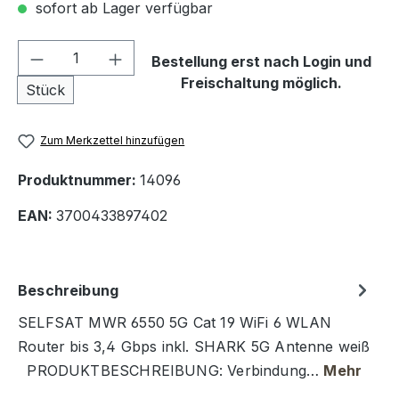
sofort ab Lager verfügbar
Produkt Anzahl: Gib den gewünschten We
Bestellung erst nach Login und
Freischaltung möglich.
Stück
Zum Merkzettel hinzufügen
Produktnummer:
14096
EAN:
3700433897402
Beschreibung
SELFSAT MWR 6550 5G Cat 19 WiFi 6 WLAN
Router bis 3,4 Gbps inkl. SHARK 5G Antenne weiß
PRODUKTBESCHREIBUNG: Verbindung…
Mehr