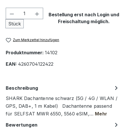
Produkt Anzahl: Gib den gewünschten We
Bestellung erst nach Login und
Freischaltung möglich.
Stück
Zum Merkzettel hinzufügen
Produktnummer:
14102
EAN:
4260704122422
Beschreibung
SHARK Dachantenne schwarz (5G / 4G / WLAN /
GPS, DAB+, 1 m Kabel) Dachantenne passend
für SELFSAT MWR 6550, 5560 eSIM,…
Mehr
Bewertungen