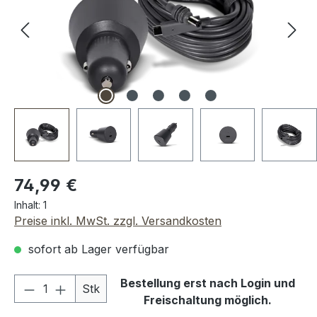
Regulärer Preis:
74,99 €
Inhalt:
1
Preise inkl. MwSt. zzgl. Versandkosten
sofort ab Lager verfügbar
Produkt Anzahl: Gib den gewünschten We
Bestellung erst nach Login und
Stk
Freischaltung möglich.