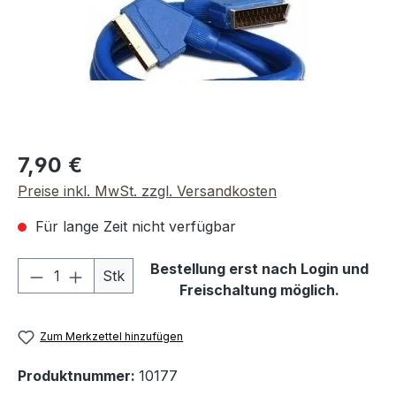
Regulärer Preis:
7,90 €
Preise inkl. MwSt. zzgl. Versandkosten
Für lange Zeit nicht verfügbar
Produkt Anzahl: Gib den gewünschten We
Bestellung erst nach Login und
Stk
Freischaltung möglich.
Zum Merkzettel hinzufügen
Produktnummer:
10177