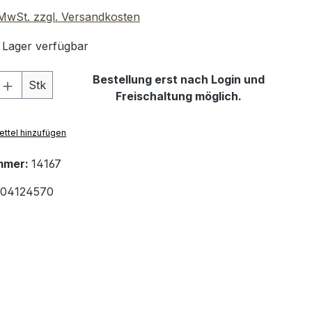
. MwSt. zzgl. Versandkosten
 Lager verfügbar
 Anzahl: Gib den gewünschten Wert ein 
Bestellung erst nach Login und
Stk
Freischaltung möglich.
ttel hinzufügen
mmer:
14167
04124570