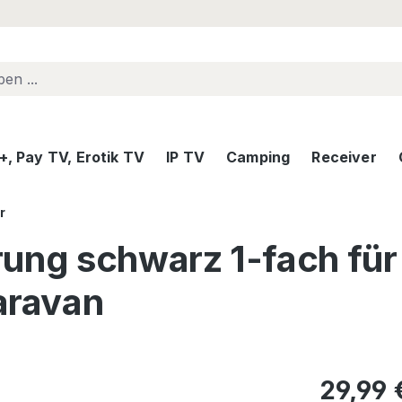
, Pay TV, Erotik TV
IP TV
Camping
Receiver
r
ng schwarz 1-fach für b
aravan
Regulärer Pr
29,99 