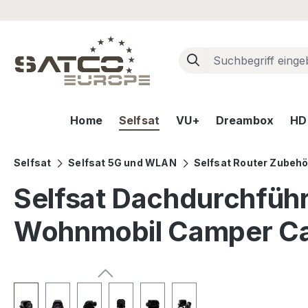
m Hauptinhalt springen
Zur Suche springen
Zur Hauptnavigation springen
Home
Selfsat
VU+
Dreambox
HD+
Selfsat
Selfsat 5G und WLAN
Selfsat Router Zubehö
Selfsat Dachdurchführu
Wohnmobil Camper C
Bildergalerie überspringen