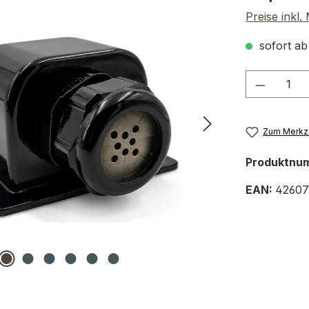
Preise inkl
sofort ab
Produkt
Zum Merkze
Produktnu
EAN:
42607