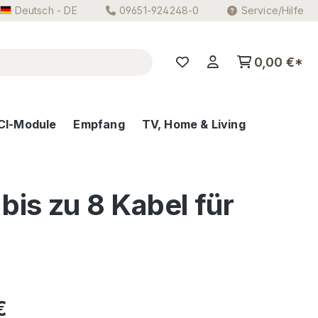
Deutsch - DE
09651-924248-0
Service/Hilfe
0,00 €*
CI-Module
Empfang
TV, Home & Living
is zu 8 Kabel für
eis:
€