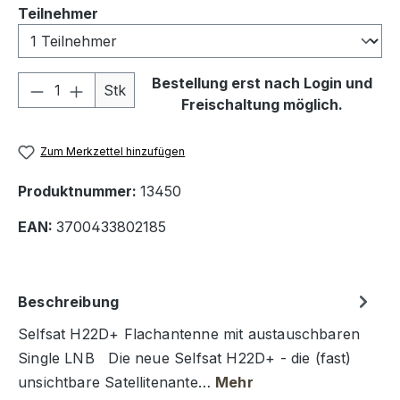
auswählen
Teilnehmer
Produkt Anzahl: Gib den gewünschten We
Bestellung erst nach Login und
Stk
Freischaltung möglich.
Zum Merkzettel hinzufügen
Produktnummer:
13450
EAN:
3700433802185
Beschreibung
Selfsat H22D+ Flachantenne mit austauschbaren
Single LNB Die neue Selfsat H22D+ - die (fast)
unsichtbare Satellitenante…
Mehr