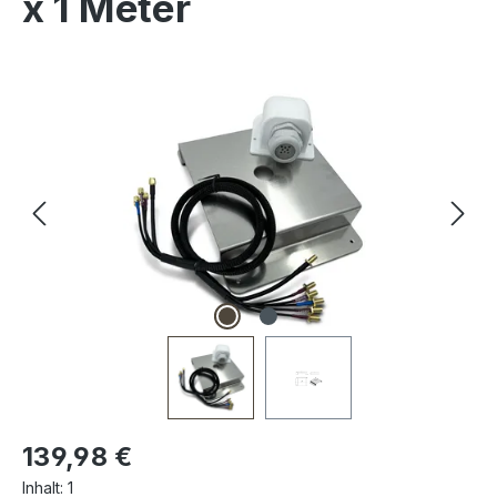
x 1 Meter
Bildergalerie überspringen
Regulärer Preis:
139,98 €
Inhalt:
1