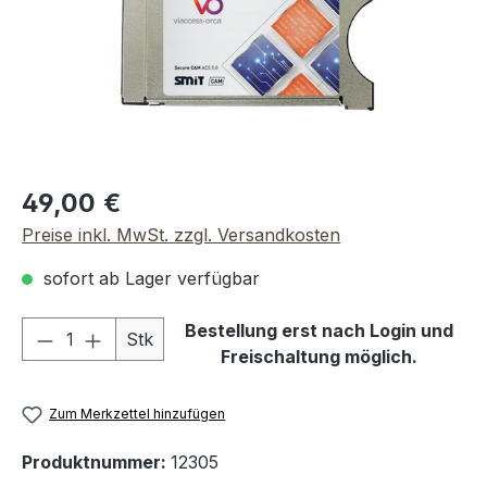
Regulärer Preis:
49,00 €
Preise inkl. MwSt. zzgl. Versandkosten
sofort ab Lager verfügbar
Produkt Anzahl: Gib den gewünschten We
Bestellung erst nach Login und
Stk
Freischaltung möglich.
Zum Merkzettel hinzufügen
Produktnummer:
12305