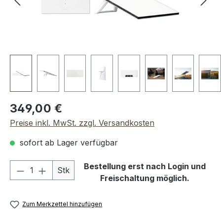
Regulärer Preis:
349,00 €
Preise inkl. MwSt. zzgl. Versandkosten
sofort ab Lager verfügbar
Produkt Anzahl: Gib den gewünschten We
Bestellung erst nach Login und
Stk
Freischaltung möglich.
Zum Merkzettel hinzufügen