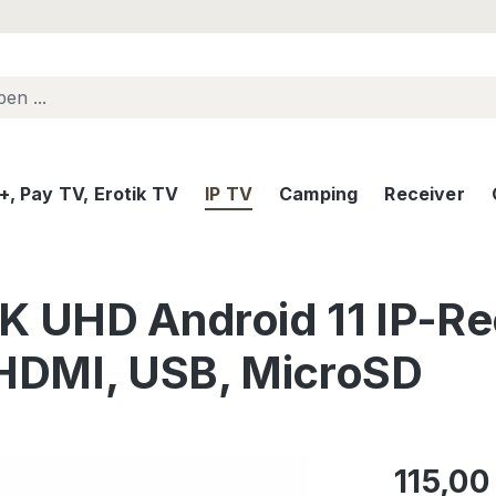
, Pay TV, Erotik TV
IP TV
Camping
Receiver
K UHD Android 11 IP-Re
 HDMI, USB, MicroSD
Regulärer Pr
115,00