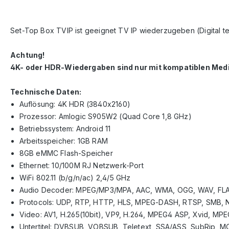
Set-Top Box TVIP ist geeignet TV IP wiederzugeben (Digital tele
Achtung!
4K- oder HDR-Wiedergaben sind nur mit kompatiblen Medien
Technische Daten:
Auflösung: 4K HDR (3840x2160)
Prozessor: Amlogic S905W2 (Quad Core 1,8 GHz)
Betriebssystem: Android 11
Arbeitsspeicher: 1GB RAM
8GB eMMC Flash-Speicher
Ethernet: 10/100M RJ Netzwerk-Port
WiFi 802.11 (b/g/n/ac) 2,4/5 GHz
Audio Decoder: MPEG/MP3/MPA, AAC, WMA, OGG, WAV, FLA
Protocols: UDP, RTP, HTTP, HLS, MPEG-DASH, RTSP, SMB, 
Video: AV1, H.265(10bit), VP9, H.264, MPEG4 ASP, Xvid, M
Untertitel: DVBSUB, VOBSUB, Teletext, SSA/ASS, SubRip,