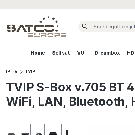
m Hauptinhalt springen
Zur Suche springen
Zur Hauptnavigation springen
Home
Selfsat
VU+
Dreambox
HD+
IP TV
TVIP
TVIP S-Box v.705 BT 4
WiFi, LAN, Bluetooth,
Bildergalerie überspringen