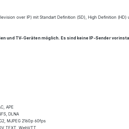
vision over IP) mit Standart Definition (SD), High Definition (HD)
 und TV-Geräten möglich. Es sind keine IP-Sender vorinstal
C, APE
NFS, DLNA
PEG2, MJPEG 2160p 60fps
 MOV_TEXT, WebVTT