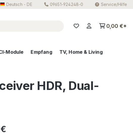
Deutsch - DE
09651-924248-0
Service/Hilfe
0,00 €*
CI-Module
Empfang
TV, Home & Living
ceiver HDR, Dual-
eis:
 €