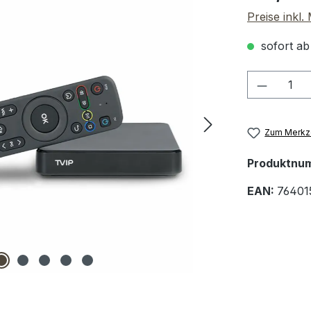
Preise inkl
sofort ab
Produkt
Zum Merkze
Produktnu
EAN:
76401