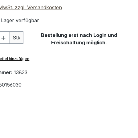
. MwSt. zzgl. Versandkosten
 Lager verfügbar
 Anzahl: Gib den gewünschten Wert ein 
Bestellung erst nach Login und
Stk
Freischaltung möglich.
ttel hinzufügen
mmer:
13833
50156030