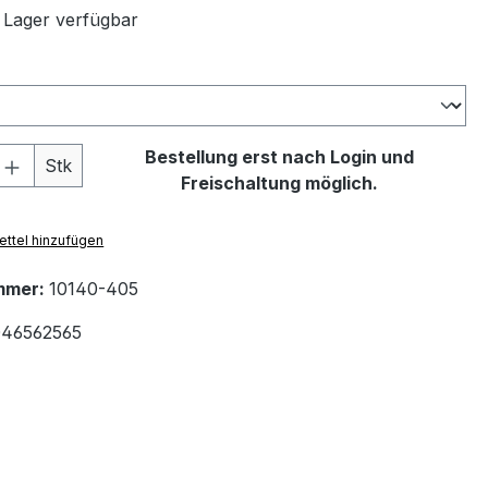
 Lager verfügbar
swählen
 Anzahl: Gib den gewünschten Wert ein 
Bestellung erst nach Login und
Stk
Freischaltung möglich.
ttel hinzufügen
mmer:
10140-405
46562565