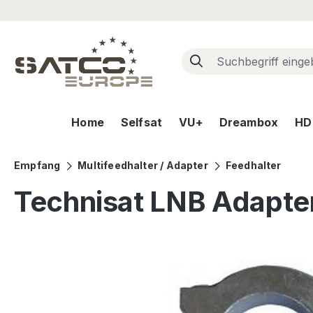
m Hauptinhalt springen
Zur Suche springen
Zur Hauptnavigation springen
Home
Selfsat
VU+
Dreambox
HD+
Empfang
Multifeedhalter / Adapter
Feedhalter
Technisat LNB Adapte
Bildergalerie überspringen