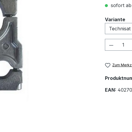
sofort ab
au
Variante
Produkt
Zum Merkze
Produktnu
EAN:
40270