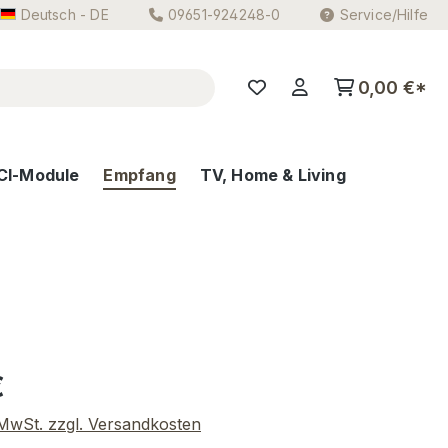
Deutsch - DE
09651-924248-0
Service/Hilfe
0,00 €*
CI-Module
Empfang
TV, Home & Living
eis:
€
. MwSt. zzgl. Versandkosten