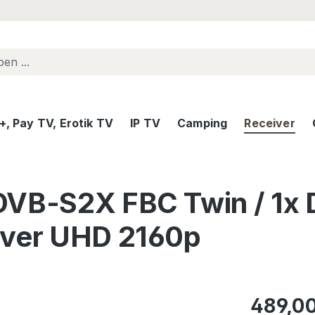
, Pay TV, Erotik TV
IP TV
Camping
Receiver
DVB-S2X FBC Twin / 1x 
iver UHD 2160p
Regulärer Pr
489,0