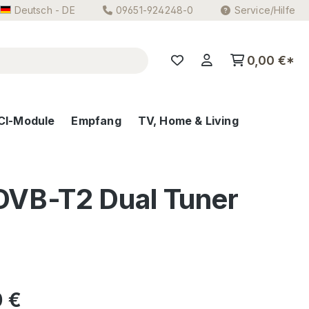
Deutsch - DE
09651-924248-0
Service/Hilfe
0,00 €*
CI-Module
Empfang
TV, Home & Living
DVB-T2 Dual Tuner
eis:
0 €