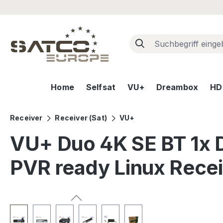
m Hauptinhalt springen
Zur Suche springen
Zur Hauptnavigation springen
Home
Selfsat
VU+
Dreambox
HD+
Receiver
Receiver (Sat)
VU+
VU+ Duo 4K SE BT 1x 
PVR ready Linux Rece
Bildergalerie überspringen