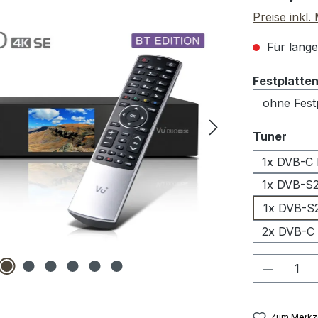
Preise inkl
Für lange
Festplatte
ausw
Tuner
1x DVB-C
1x DVB-S
1x DVB-S2
2x DVB-C
Produkt
Zum Merkze