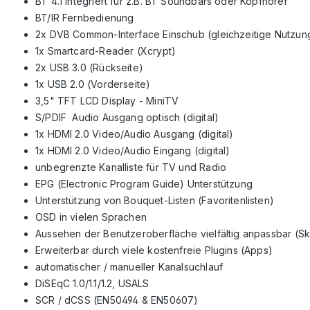
BT 4.1 integriert für z.B. BT Soundbars oder Kopfhörer
BT/IR Fernbedienung
2x DVB Common-Interface Einschub (gleichzeitige Nutzun
1x Smartcard-Reader (Xcrypt)
2x USB 3.0 (Rückseite)
1x USB 2.0 (Vorderseite)
3,5" TFT LCD Display - MiniTV
S/PDIF Audio Ausgang optisch (digital)
1x HDMI 2.0 Video/Audio Ausgang (digital)
1x HDMI 2.0 Video/Audio Eingang (digital)
unbegrenzte Kanalliste für TV und Radio
EPG (Electronic Program Guide) Unterstützung
Unterstützung von Bouquet-Listen (Favoritenlisten)
OSD in vielen Sprachen
Aussehen der Benutzeroberfläche vielfältig anpassbar (Sk
Erweiterbar durch viele kostenfreie Plugins (Apps)
automatischer / manueller Kanalsuchlauf
DiSEqC 1.0/1.1/1.2, USALS
SCR / dCSS (EN50494 & EN50607)