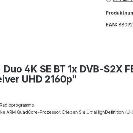
Produktnu
EAN:
88092
 Duo 4K SE BT 1x DVB-S2X FB
eiver UHD 2160p"
d Radioprogramme.
rke ARM QuadCore-Prozessor. Erleben Sie UltraHighDefinition (U