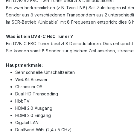
Ein DVB-S2 FBC Twin Tuner besitzt 8 Demodulatoren.
Bei zwei herkömmlichen (z.B. Twin-LNB) Sat-Zuleitungen ist der
Sender aus 8 verschiedenen Transpondern aus 2 unterschiedl
Im SCR-Betrieb (Unicable) mit 8 Frequenzen entspricht dies 8
Was ist ein DVB-C FBC Tuner ?
Ein DVB-C FBC Tuner besitzt 8 Demodulatoren. Dies entsprich
Sie können somit 8 Sender zur gleichen Zeit ansehen, stream
Hauptmerkmale:
Sehr schnelle Umschaltzeiten
WebKit Browser
Chromium OS
Dual HD Transcoding
HbbTV
HDMI 2.0 Ausgang
HDMI 2.0 Eingang
Gigabit LAN
DualBand WiFi (2,4 / 5 GHz)