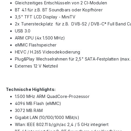
Gleichzeitiges Entschlüsseln von 2 CI-Modulen
BT 4.1 für z.B. BT Soundbars oder Kopfhörer
3,5" TFT LCD Display - MiniTV
2x Tunersteckplatz für z.B. DVB-S2 / DVB-C* Full Band 
USB 3.0
ARM CPU (4x 1.500 MHz)
eMMC Flashspeicher
HEVC / H.265 Videodekodierung
Plug&Play Wechselrahmen für 2,5" SATA-Festplatten (ma
Externes 12 V Netzteil
Technische Highlights:
1.500 MHz ARM QuadCore-Prozessor
4096 MB Flash (eMMC)
3072 MB RAM
Gigabit LAN (10/100/1000 MBit/s)
Wlan: IEEE 802.11 b/g/n/ac 2,4 / 5 GHz integriert