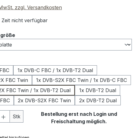
. MwSt. zzgl. Versandkosten
 Zeit nicht verfügbar
auswählen
ngröße
ählen
 FBC
1x DVB-C FBC / 1x DVB-T2 Dual
2X FBC Twin
1x DVB-S2X FBC Twin / 1x DVB-C FBC
X FBC Twin / 1x DVB-T2 Dual
1x DVB-T2 Dual
 FBC
2x DVB-S2X FBC Twin
2x DVB-T2 Dual
 Anzahl: Gib den gewünschten Wert ein 
Bestellung erst nach Login und
Stk
Freischaltung möglich.
ttel hinzufügen