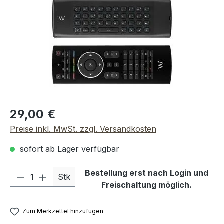
Regulärer Preis:
29,00 €
Preise inkl. MwSt. zzgl. Versandkosten
sofort ab Lager verfügbar
Produkt Anzahl: Gib den gewünschten We
Bestellung erst nach Login und
Stk
Freischaltung möglich.
Zum Merkzettel hinzufügen