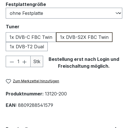
auswählen
Festplattengröße
auswählen
Tuner
1x DVB-C FBC Twin
1x DVB-S2X FBC Twin
1x DVB-T2 Dual
Produkt Anzahl: Gib den gewünschten We
Bestellung erst nach Login und
Stk
Freischaltung möglich.
Zum Merkzettel hinzufügen
Produktnummer:
13120-200
EAN:
8809288541579