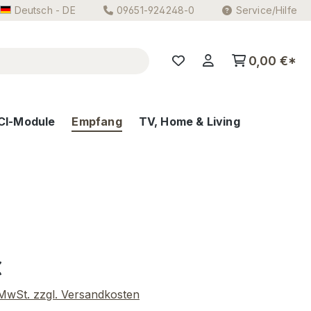
Deutsch - DE
09651-924248-0
Service/Hilfe
0,00 €*
CI-Module
Empfang
TV, Home & Living
eis:
€
. MwSt. zzgl. Versandkosten