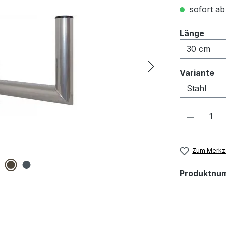
sofort ab
ausw
Länge
au
Variante
Produkt
Zum Merkze
Produktnu