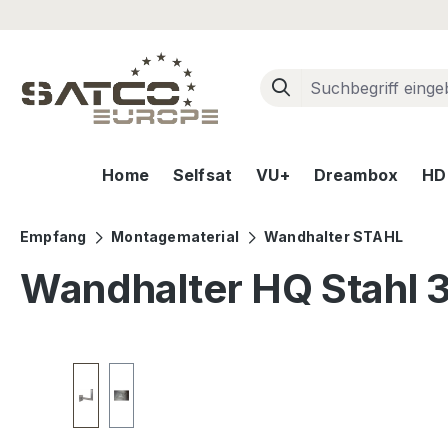
m Hauptinhalt springen
Zur Suche springen
Zur Hauptnavigation springen
Home
Selfsat
VU+
Dreambox
HD+
Empfang
Montagematerial
Wandhalter STAHL
Wandhalter HQ Stahl 
Bildergalerie überspringen