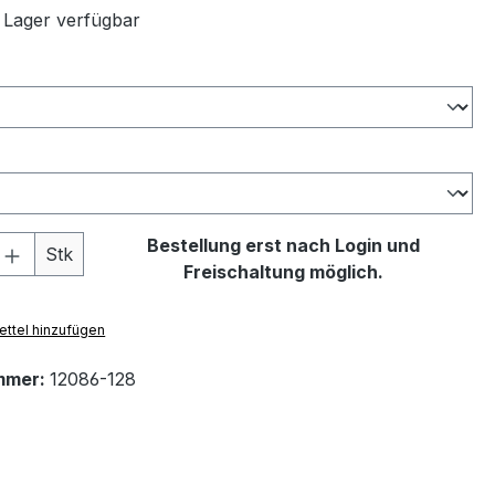
 Lager verfügbar
ählen
swählen
 Anzahl: Gib den gewünschten Wert ein 
Bestellung erst nach Login und
Stk
Freischaltung möglich.
ttel hinzufügen
mmer:
12086-128