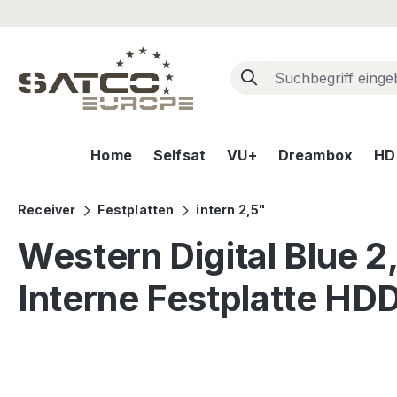
m Hauptinhalt springen
Zur Suche springen
Zur Hauptnavigation springen
Home
Selfsat
VU+
Dreambox
HD+
Receiver
Festplatten
intern 2,5"
Western Digital Blue
Interne Festplatte HD
Bildergalerie überspringen