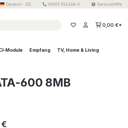
Deutsch - DE
09651-924248-0
Service/Hilfe
0,00 €*
CI-Module
Empfang
TV, Home & Living
SATA-600 8MB
eis:
 €