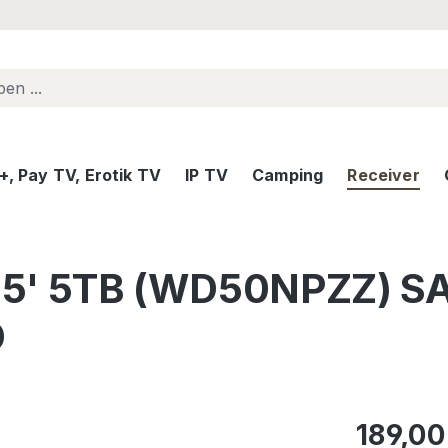
, Pay TV, Erotik TV
IP TV
Camping
Receiver
 2,5' 5TB (WD50NPZZ) 
D
Regulärer Pr
189,00