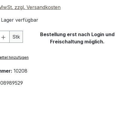
. MwSt. zzgl. Versandkosten
 Lager verfügbar
 Anzahl: Gib den gewünschten Wert ein 
Bestellung erst nach Login und
Stk
Freischaltung möglich.
ttel hinzufügen
mmer:
10208
08989529