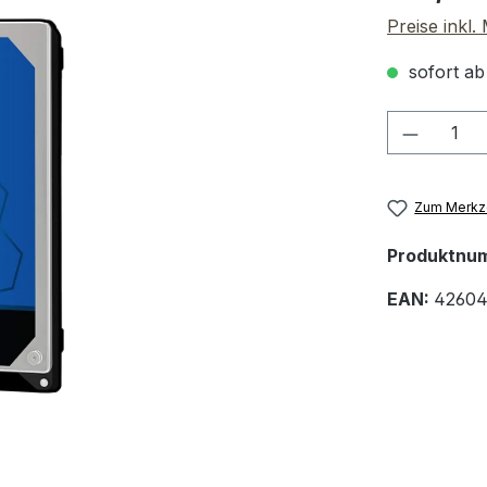
Preise inkl
sofort ab
Produkt
Zum Merkze
Produktnu
EAN:
42604