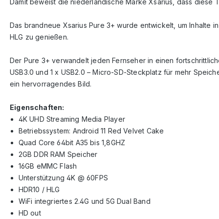
Damit beweist die niederländische Marke Xsarius, dass diese 
Das brandneue Xsarius Pure 3+ wurde entwickelt, um Inhalte in
HLG zu genießen.
Der Pure 3+ verwandelt jeden Fernseher in einen fortschrittlic
USB3.0 und 1 x USB2.0 – Micro-SD-Steckplatz für mehr Speiche
ein hervorragendes Bild.
Eigenschaften:
4K UHD Streaming Media Player
Betriebssystem: Android 11 Red Velvet Cake
Quad Core 64bit A35 bis 1,8GHZ
2GB DDR RAM Speicher
16GB eMMC Flash
Unterstützung 4K @ 60FPS
HDR10 / HLG
WiFi integriertes 2.4G und 5G Dual Band
HD out