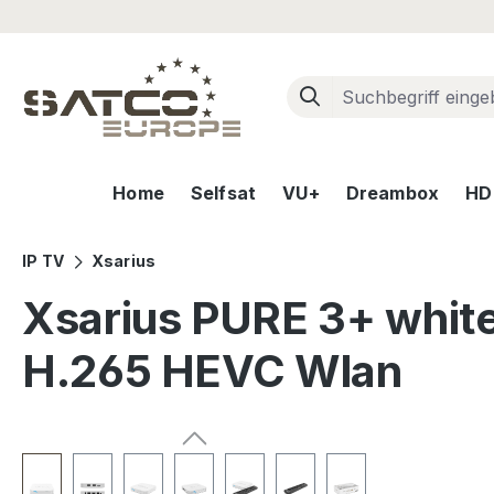
m Hauptinhalt springen
Zur Suche springen
Zur Hauptnavigation springen
Home
Selfsat
VU+
Dreambox
HD+
IP TV
Xsarius
Xsarius PURE 3+ whit
H.265 HEVC Wlan
Bildergalerie überspringen