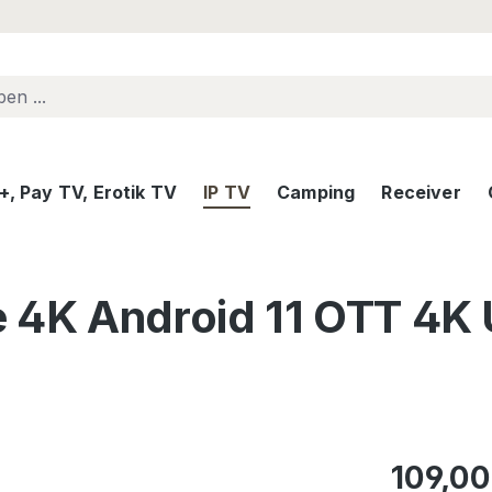
, Pay TV, Erotik TV
IP TV
Camping
Receiver
e 4K Android 11 OTT 4K
Regulärer Pr
109,00