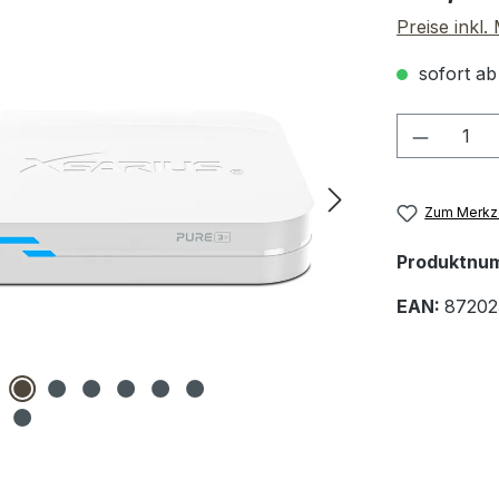
Preise inkl
sofort ab
Produkt
Zum Merkze
Produktnu
EAN:
87202