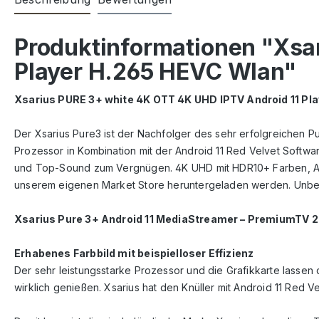
Produktinformationen "Xsa
Player H.265 HEVC Wlan"
Xsarius PURE 3+ white 4K OTT 4K UHD IPTV Android 11 Pl
Der Xsarius Pure3 ist der Nachfolger des sehr erfolgreichen Pur
Prozessor in Kombination mit der Android 11 Red Velvet Softw
und Top-Sound zum Vergnügen. 4K UHD mit HDR10+ Farben, AV
unserem eigenen Market Store heruntergeladen werden. Unbeg
Xsarius Pure 3+ Android 11 MediaStreamer – PremiumTV 2
Erhabenes Farbbild mit beispielloser Effizienz
Der sehr leistungsstarke Prozessor und die Grafikkarte lassen d
wirklich genießen. Xsarius hat den Knüller mit Android 11 Red 