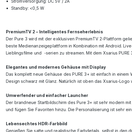
Stromversorgung: DC 5V / 2A
Standby: <0,5 W
PremiumTV 2 – Intelligentes Fernseherlebnis
Der Pure 3 wird mit der exklusiven PremiumTV 2-Plattform gelie
beste Medienanzeigeplattform in Kombination mit Android. Liv
Lieblingsfilme und -serien zu streamen. Mit dem Xsarius PURE 
Elegantes und modernes Gehäuse mit Display
Das komplett neue Gehäuse des PURE 3+ ist einfach in einem Wo
Design schwarz mit Glanz. Natürlich ist oben das Xsarius-Logo 
Umwerfender und einfacher Launcher
Der brandneue Startbildschirm des Pure 3+ ist sehr modern mit
und fügen Sie Favoriten hinzu. Die Personalisierung ist sehr e
Lebensechtes HDR-Farbbild
Genießen Sie satte und realistische Farbdetails, selbst in de