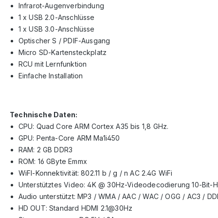
Infrarot-Augenverbindung
1 x USB 2.0-Anschlüsse
1 x USB 3.0-Anschlüsse
Optischer S / PDIF-Ausgang
Micro SD-Kartensteckplatz
RCU mit Lernfunktion
Einfache Installation
Technische Daten:
CPU: Quad Core ARM Cortex A35 bis 1,8 GHz.
GPU: Penta-Core ARM Ma1i450
RAM: 2 GB DDR3
ROM: 16 GByte Emmx
WiFI-Konnektivität: 802.11 b / g / n AC 2.4G WiFi
Unterstütztes Video: 4K @ 30Hz-Videodecodierung 10-Bit-HE
Audio unterstützt: MP3 / WMA / AAC / WAC / OGG / AC3 / DD
HD OUT: Standard HDMI 2.1@30Hz