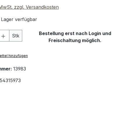
. MwSt. zzgl. Versandkosten
 Lager verfügbar
 Anzahl: Gib den gewünschten Wert ein 
Bestellung erst nach Login und
Stk
Freischaltung möglich.
ttel hinzufügen
mmer:
13983
54315973