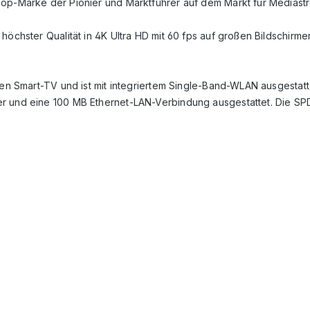
Top-Marke der Pionier und Marktführer auf dem Markt für Mediastr
 höchster Qualität in 4K Ultra HD mit 60 fps auf großen Bildschi
hen Smart-TV und ist mit integriertem Single-Band-WLAN ausgestatt
r und eine 100 MB Ethernet-LAN-Verbindung ausgestattet. Die SPD