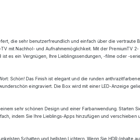
fert, die sehr benutzerfreundlich und einfach über die vertraute B
e-TV mit Nachhol- und Aufnahmemöglichkeit. Mit der PremiumTV 2
3 ist es ein Vergnügen, Ihre Lieblingssendungen, -filme oder -ser
rt: Schön! Das Finish ist elegant und die runden anthrazitfarben
wunderschön eingraviert. Die Box wird mit einer LED-Anzeige gelief
 einem sehr schönen Design und einer Farbanwendung. Starten Sie e
infach, indem Sie Ihre Lieblings-Apps hinzufügen und verschieben 
n dunkelsten Schatten und hellsten Lichtern. Wenn Sie HDR-Inhalt