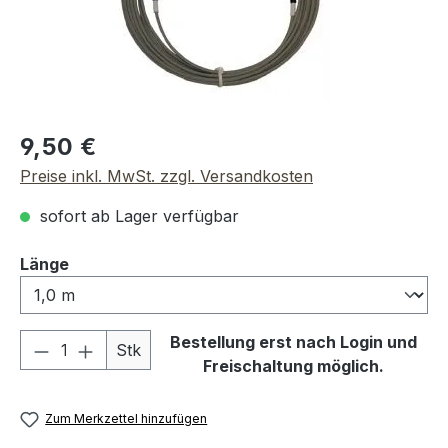
Regulärer Preis:
9,50 €
Preise inkl. MwSt. zzgl. Versandkosten
sofort ab Lager verfügbar
auswählen
Länge
Produkt Anzahl: Gib den gewünschten We
Bestellung erst nach Login und
Stk
Freischaltung möglich.
Zum Merkzettel hinzufügen