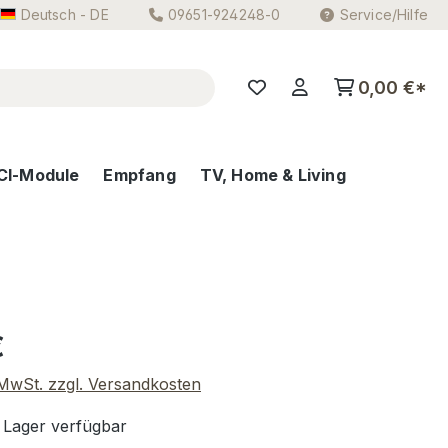
Deutsch - DE
09651-924248-0
Service/Hilfe
0,00 €*
CI-Module
Empfang
TV, Home & Living
eis:
€
. MwSt. zzgl. Versandkosten
 Lager verfügbar