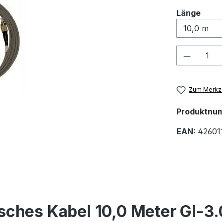
ausw
Länge
Produkt
Zum Merkze
Produktnu
EAN:
42601
sches Kabel 10,0 Meter GI-3