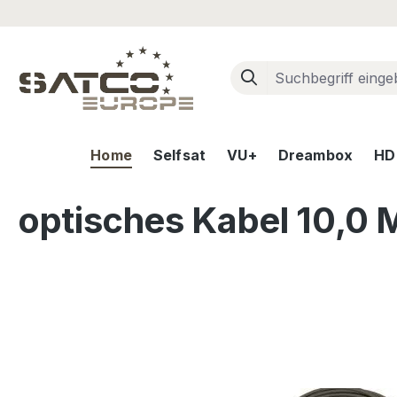
m Hauptinhalt springen
Zur Suche springen
Zur Hauptnavigation springen
Home
Selfsat
VU+
Dreambox
HD+
optisches Kabel 10,0 
Bildergalerie überspringen