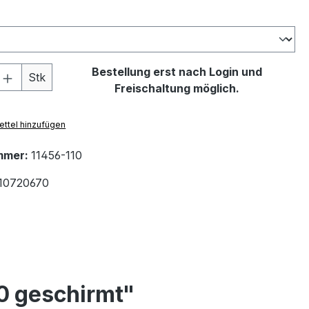
ählen
 Anzahl: Gib den gewünschten Wert ein 
Bestellung erst nach Login und
Stk
Freischaltung möglich.
ttel hinzufügen
mmer:
11456-110
10720670
.0 geschirmt"