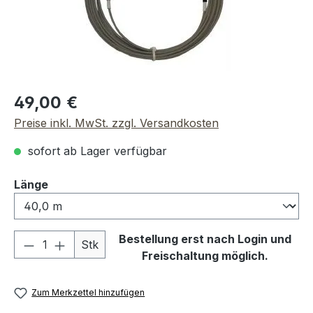
Regulärer Preis:
49,00 €
Preise inkl. MwSt. zzgl. Versandkosten
sofort ab Lager verfügbar
auswählen
Länge
Produkt Anzahl: Gib den gewünschten We
Bestellung erst nach Login und
Stk
Freischaltung möglich.
Zum Merkzettel hinzufügen