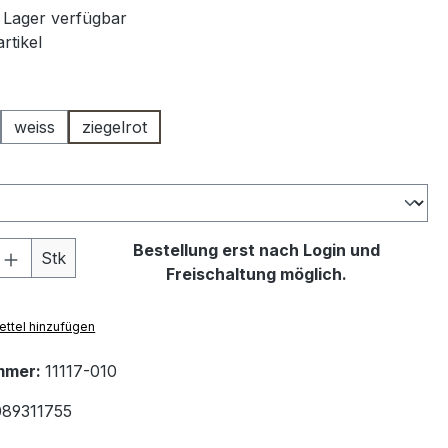
 Lager verfügbar
rtikel
ählen
weiss
ziegelrot
swählen
 Anzahl: Gib den gewünschten Wert ein 
Bestellung erst nach Login und
Stk
Freischaltung möglich.
ttel hinzufügen
mmer:
11117-010
89311755