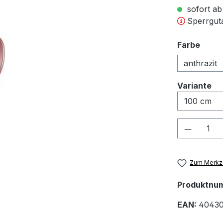
sofort ab
Sperrguta
ausw
Farbe
anthrazit
au
Variante
Produkt
Zum Merkze
Produktnu
EAN:
40430