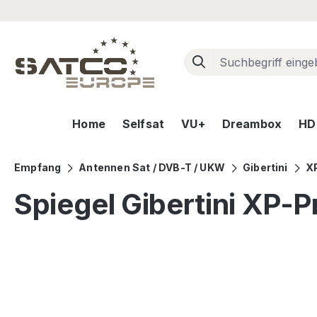
m Hauptinhalt springen
Zur Suche springen
Zur Hauptnavigation springen
Home
Selfsat
VU+
Dreambox
HD+
Empfang
Antennen Sat / DVB-T / UKW
Gibertini
XP
Spiegel Gibertini XP-
Bildergalerie überspringen