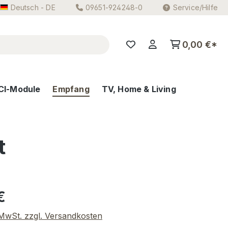
Deutsch - DE
09651-924248-0
Service/Hilfe
0,00 €*
CI-Module
Empfang
TV, Home & Living
t
eis:
€
. MwSt. zzgl. Versandkosten