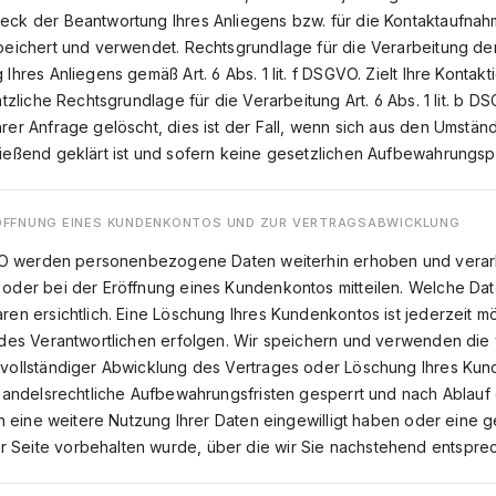
eck der Beantwortung Ihres Anliegens bzw. für die Kontaktaufna
peichert und verwendet. Rechtsgrundlage für die Verarbeitung der
Ihres Anliegens gemäß Art. 6 Abs. 1 lit. f DSGVO. Zielt Ihre Kontak
ätzliche Rechtsgrundlage für die Verarbeitung Art. 6 Abs. 1 lit. b
rer Anfrage gelöscht, dies ist der Fall, wenn sich aus den Umstän
ießend geklärt ist und sofern keine gesetzlichen Aufbewahrungsp
RÖFFNUNG EINES KUNDENKONTOS UND ZUR VERTRAGSABWICKLUNG
SGVO werden personenbezogene Daten weiterhin erhoben und verarb
 oder bei der Eröffnung eines Kundenkontos mitteilen. Welche Da
ren ersichtlich. Eine Löschung Ihres Kundenkontos ist jederzeit m
 des Verantwortlichen erfolgen. Wir speichern und verwenden die 
 vollständiger Abwicklung des Vertrages oder Löschung Ihres Ku
 handelsrechtliche Aufbewahrungsfristen gesperrt und nach Ablauf d
in eine weitere Nutzung Ihrer Daten eingewilligt haben oder eine g
Seite vorbehalten wurde, über die wir Sie nachstehend entsprec