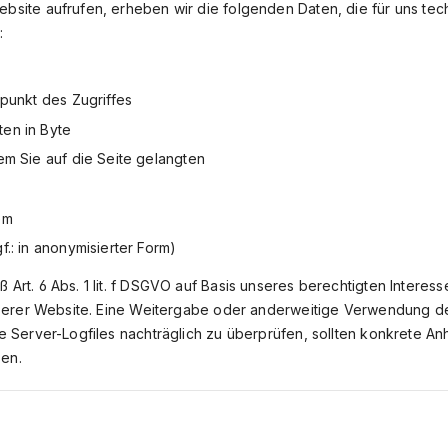
bsite aufrufen, erheben wir die folgenden Daten, die für uns tech
:
punkt des Zugriffes
en in Byte
m Sie auf die Seite gelangten
em
.: in anonymisierter Form)
 Art. 6 Abs. 1 lit. f DSGVO auf Basis unseres berechtigten Intere
unserer Website. Eine Weitergabe oder anderweitige Verwendung der 
ie Server-Logfiles nachträglich zu überprüfen, sollten konkrete An
sen.