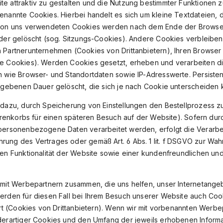
e attraktiv zu gestalten und die Nutzung bestimmter Funktionen 
nannte Cookies. Hierbei handelt es sich um kleine Textdateien, d
 von uns verwendeten Cookies werden nach dem Ende der Browser
der gelöscht (sog. Sitzungs-Cookies). Andere Cookies verbleiben
 Partnerunternehmen (Cookies von Drittanbietern), Ihren Browse
e Cookies). Werden Cookies gesetzt, erheben und verarbeiten di
n wie Browser- und Standortdaten sowie IP-Adresswerte. Persist
egebenen Dauer gelöscht, die sich je nach Cookie unterscheiden 
 dazu, durch Speicherung von Einstellungen den Bestellprozess z
Warenkorbs für einen späteren Besuch auf der Website). Sofern dur
ersonenbezogene Daten verarbeitet werden, erfolgt die Verarbeitu
ung des Vertrages oder gemäß Art. 6 Abs. 1 lit. f DSGVO zur Wah
en Funktionalität der Website sowie einer kundenfreundlichen un
mit Werbepartnern zusammen, die uns helfen, unser Internetangebo
erden für diesen Fall bei Ihrem Besuch unserer Website auch Co
ert (Cookies von Drittanbietern). Wenn wir mit vorbenannten Wer
derartiger Cookies und den Umfang der jeweils erhobenen Informa