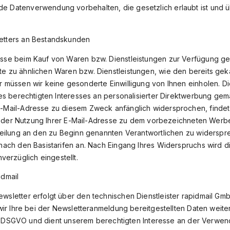
 Datenverwendung vorbehalten, die gesetzlich erlaubt ist und übe
etters an Bestandskunden
sse beim Kauf von Waren bzw. Dienstleistungen zur Verfügung ges
e zu ähnlichen Waren bzw. Dienstleistungen, wie den bereits gek
r müssen wir keine gesonderte Einwilligung von Ihnen einholen. D
res berechtigten Interesses an personalisierter Direktwerbung gemäß 
-Mail-Adresse zu diesem Zweck anfänglich widersprochen, findet 
igt, der Nutzung Ihrer E-Mail-Adresse zu dem vorbezeichneten Wer
teilung an den zu Beginn genannten Verantwortlichen zu widersprec
 nach den Basistarifen an. Nach Eingang Ihres Widerspruchs wird di
rzüglich eingestellt.
idmail
wsletter erfolgt über den technischen Dienstleister rapidmail Gm
e wir Ihre bei der Newsletteranmeldung bereitgestellten Daten wei
it. f DSGVO und dient unserem berechtigten Interesse an der Verw