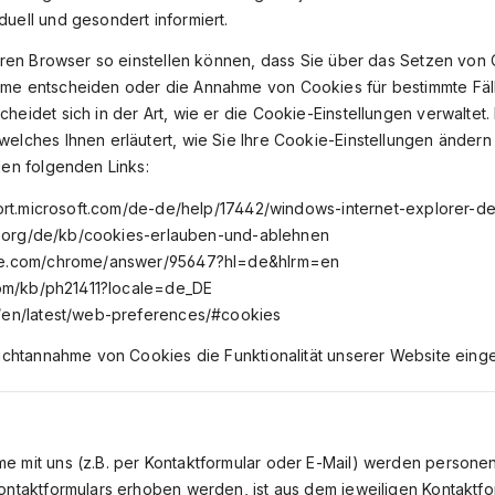
uell und gesondert informiert.
Ihren Browser so einstellen können, dass Sie über das Setzen von
me entscheiden oder die Annahme von Cookies für bestimmte Fäll
eidet sich in der Art, wie er die Cookie-Einstellungen verwaltet.
elches Ihnen erläutert, wie Sie Ihre Cookie-Einstellungen ändern 
den folgenden Links:
pport.microsoft.com/de-de/help/17442/windows-internet-explorer-
lla.org/de/kb/cookies-erlauben-und-ablehnen
gle.com/chrome/answer/95647?hl=de&hlrm=en
.com/kb/ph21411?locale=de_DE
m/en/latest/web-preferences/#cookies
Nichtannahme von Cookies die Funktionalität unserer Website eing
e mit uns (z.B. per Kontaktformular oder E-Mail) werden perso
ontaktformulars erhoben werden, ist aus dem jeweiligen Kontaktfor