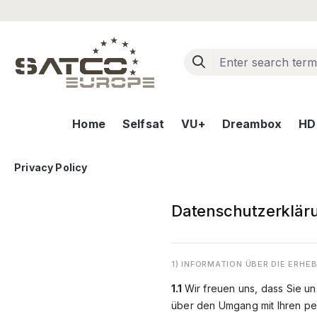
ip to main content
Skip to search
Skip to main navigation
Home
Selfsat
VU+
Dreambox
HD+
Privacy Policy
Datenschutzerklär
1) INFORMATION ÜBER DIE ER
1.1
Wir freuen uns, dass Sie un
über den Umgang mit Ihren p