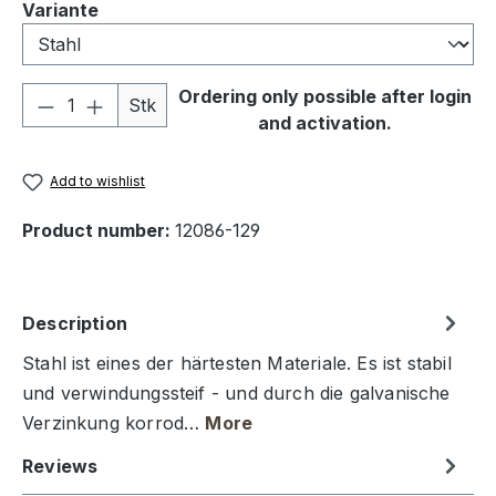
Select
Variante
Product Quantity: Enter the desired amou
Ordering only possible after login
Stk
and activation.
Add to wishlist
Product number:
12086-129
Description
Stahl ist eines der härtesten Materiale. Es ist stabil
und verwindungssteif - und durch die galvanische
Verzinkung korrod…
More
Reviews