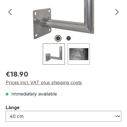
Regular price:
€18.90
Prices incl. VAT plus shipping costs
Immediately available
Select
Länge